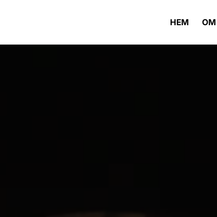
HEM
OM