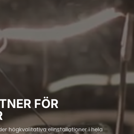
RTNER FÖR
R
r högkvalitativa elinstallationer i hela